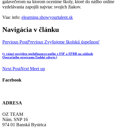
galavečerom na ktorom oceníme školy, ktoré do nášho online
vzdelávania zapojili najviac svojich žiakov.
Viac info:
elearning.showyourtalent.sk
Navigácia v článku
Previous Post
Previous
Zvyšujeme školskú úspešnosť
(v rámci projektu spolufinancovaného z ESF a EFRR na základe
Operačného programu Ľudské zdroje.)
Next Post
Next
Meet up
Facebook
ADRESA
OZ TEAM
Nám. SNP 16
974 01 Banská Bystrica