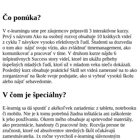
Čo ponúka?
V e-learningu sme pre záujemcov pripravili 3 interaktívne kurzy.
Prvý s názvom Ako na osobný rozvoj obsahuje 10 krátkych videí
z cyklu 7 návykov vysoko efektívnych ľudí. Študenti sa dozvedia
o tom ako nájsť svoju víziu, ako zvládnuť timemanagement, ako
komunikovať a pracovať v tíme. V druhom kurze nájdu 6
inšpiratívnych Success story videí, ktoré im ukážu príbehy
úspešných mladých ľudí, ktorí už v mladom veku niečo dokázali.
Posledný kurz obsahuje praktické Skill set videá zamerané na to ako
zorganizovať na škole svoje podujatie, ako si vybrať vysokú školu
alebo nájsť sebavedomie.
V čom je špeciálny?
E-learnig sa dá spustiť z akékoľvek zariadenia: z tabletu, notebooku
či mobilu. Nie je k tomu potrebná žiadna inštalácia ani zaškolenie
k jeho používaniu. Okrem iného obsahuje aj sprievodné materiály,
ako prezentácie, handouty či pracovné listy. Rozvíja presne tie
zručnosti, ktoré od absolventov stredných škôl očakávajú
zamestnávatelia. 1x ročne vyvrcholí e-learning slávnostným