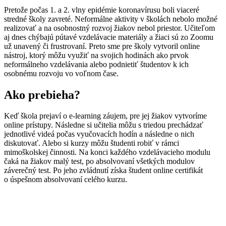
Pretože počas 1. a 2. vlny epidémie koronavírusu boli viaceré
stredné školy zavreté. Neformálne aktivity v školách nebolo možné
realizovať a na osobnostný rozvoj žiakov nebol priestor. Učiteľom
aj dnes chýbajú pútavé vzdelávacie materiály a žiaci sú zo Zoomu
už unavený či frustrovaní. Preto sme pre školy vytvoril online
nástroj, ktorý môžu využiť na svojich hodinách ako prvok
neformálneho vzdelávania alebo podnietiť študentov k ich
osobnému rozvoju vo voľnom čase.
Ako prebieha?
Keď škola prejaví o e-learning záujem, pre jej žiakov vytvoríme
online prístupy. Následne si učitelia môžu s triedou prechádzať
jednotlivé videá počas vyučovacích hodín a následne o nich
diskutovať. Alebo si kurzy môžu študenti robiť v rámci
mimoškolskej činnosti. Na konci každého vzdelávacieho modulu
čaká na žiakov malý test, po absolvovaní všetkých modulov
záverečný test. Po jeho zvládnutí získa študent online certifikát
o úspešnom absolvovaní celého kurzu.