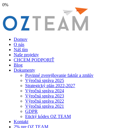
0%
Domov
O nás
Náš tím
Naše projekty
CHCEM PODPORIŤ
Blog
Dokumenty
Povinné zverejňovanie faktúr a zmlúv
Výročná správa 2025
Strategický plán 2022-2027
Výročná správa 2024
Výročná správa 2023
Výročná správa 2022
Výročná správa 2021
GDPR
Etický kódex OZ TEAM
Kontakt
2% pre OZ TEAM